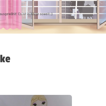
usgewählt! Es ist in Kürze soweit ;)
rke