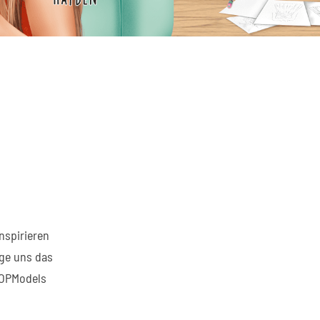
-
inspirieren
ige uns das
 TOPModels