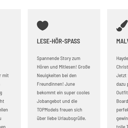


LESE-HÖR-SPASS
MAL
Spannende Story zum
Hayde
Hören und Mitlesen! Große
Christ
 mit
Neuigkeiten bei den
Jetzt
m
Freundinnen! June
dazu
g
bekommt ein super cooles
Outfi
cht
Jobangebot und die
Board
ilen
TOPModels freuen sich
perfe
u
über liebe Urlaubsgrüße.
gewin
hen
tolle