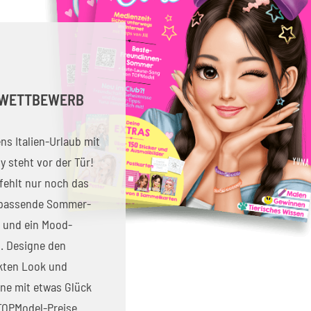
WETTBEWERB
ns Italien-Urlaub mit
y steht vor der Tür!
 fehlt nur noch das
 passende Sommer-
t und ein Mood-
. Designe den
kten Look und
ne mit etwas Glück
 TOPModel-Preise.