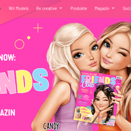
e
Wir Models
Be creative
Produkte
Magazin
Soci