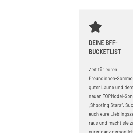

DEINE BFF-
BUCKETLIST
Zeit für euren
Freundinnen-Sommer
guter Laune und de
neuen TOPModel-Son
„Shooting Stars“. Su
euch eure Lieblingsze
raus und macht sie z
eurer ganz persönlic