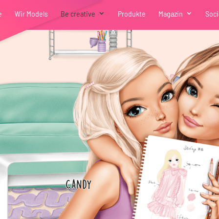
e
Wir Models
Be creative
Produkte
Magazin
Soci