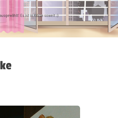
usgewählt! Es ist in Kürze soweit ;)
rke