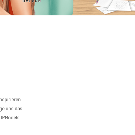
-
inspirieren
ige uns das
 TOPModels