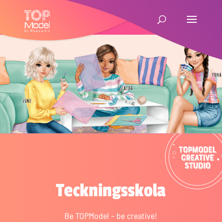
Tecknings­skola
Be TOPModel – be creative!