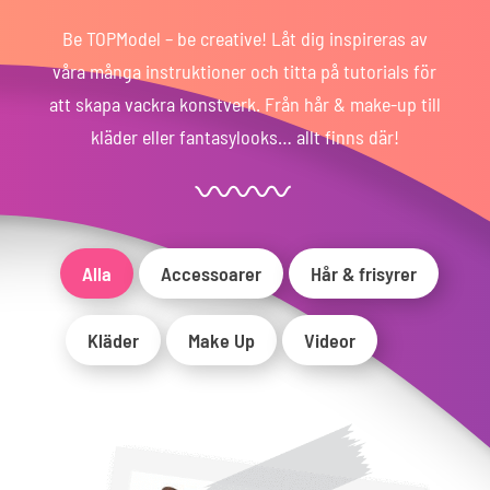
Be TOPModel – be creative! Låt dig inspireras av
våra många instruktioner och titta på tutorials för
att skapa vackra konstverk. Från hår & make-up till
kläder eller fantasylooks… allt finns där!
Alla
Accessoarer
Hår & frisyrer
Kläder
Make Up
Videor