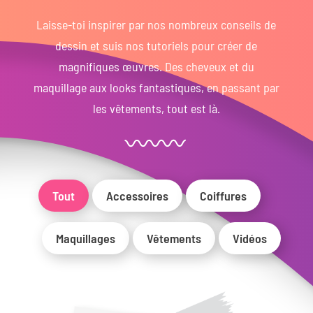
Laisse-toi inspirer par nos nombreux conseils de
dessin et suis nos tutoriels pour créer de
magnifiques œuvres. Des cheveux et du
maquillage aux looks fantastiques, en passant par
les vêtements, tout est là.
Tout
Accessoires
Coiffures
Maquillages
Vêtements
Vidéos