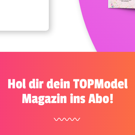
Hol dir dein TOPModel
Magazin ins Abo!