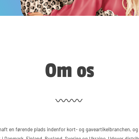
Om os
aft en førende plads indenfor kort- og gaveartikelbranchen, og 
i Danmark, Finland, Rusland, Sverige og Ukraine. Udover distrib