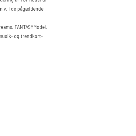
 m.v. i de pågældende
Dreams, FANTASYModel,
musik- og trendkort-