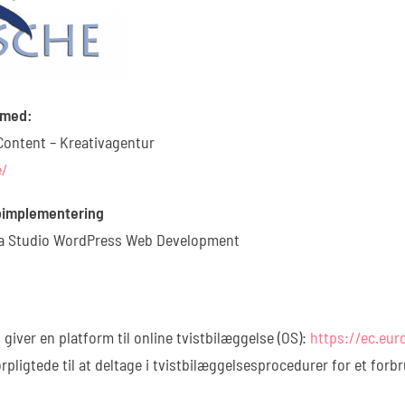
 med:
 Content – Kreativagentur
e/
implementering
la Studio WordPress Web Development
ver en platform til online tvistbilæggelse (OS):
https://ec.eu
 forpligtede til at deltage i tvistbilæggelsesprocedurer for et forb