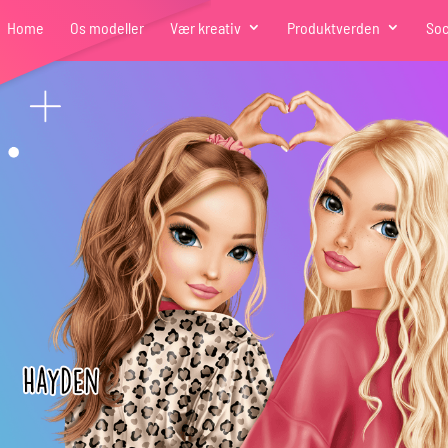
Home
Os modeller
Vær kreativ
Produktverden
Soc