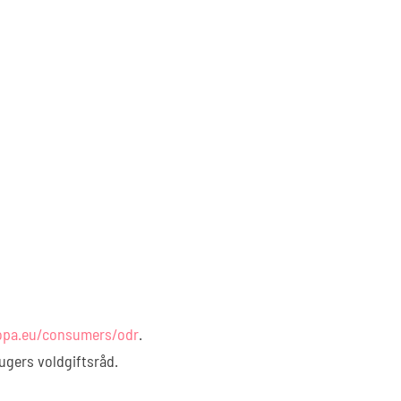
ropa.eu/consumers/odr
.
rugers voldgiftsråd.