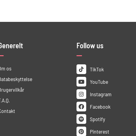
Generelt
Follow us
Om os
TikTok
Databeskyttelse
YouTube
Brugervilkår
Instagram
F.A.Q.
Facebook
Kontakt
Spotify
Pinterest