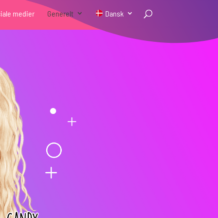
iale medier
Generelt
Dansk