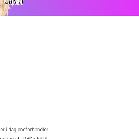
er i dag eneforhandler
uering af TOPModel til