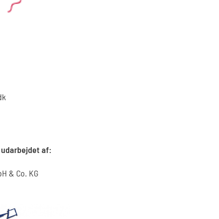
dk
udarbejdet af:
bH & Co. KG