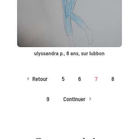
ulyssandra p., 8 ans, sur lubbon
Retour
5
6
7
8
4
9
Continuer
5