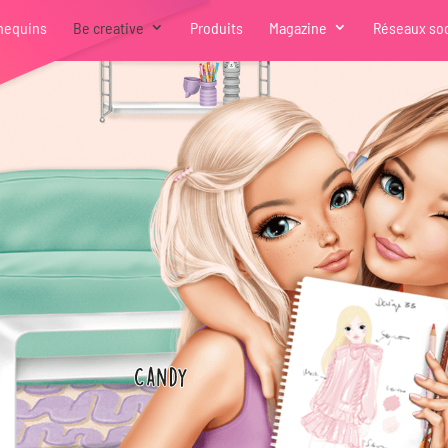
nequins
Be creative
Produits
Magazine
Réseaux so