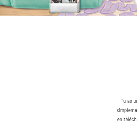
Tu as u
simplemen
en téléch