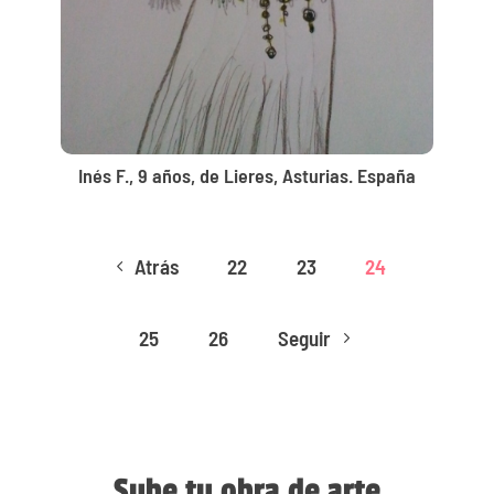
Inés F., 9 años, de Lieres, Asturias. España
Atrás
22
23
24
4
25
26
Seguir
5
Sube tu obra de arte