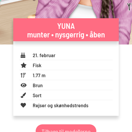
YUNA
munter • nysgerrig • åben
21. februar
Fisk
1.77 m
Brun
Sort
Rejser og skønhedstrends
Tilbage til modellerne