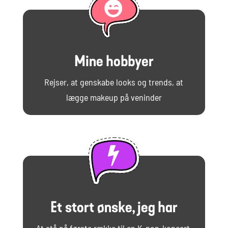
Mine hobbyer
Rejser, at genskabe looks og trends, at
lægge makeup på veninder
Et stort ønske, jeg har
At stå på første række til en K-pop-koncert.