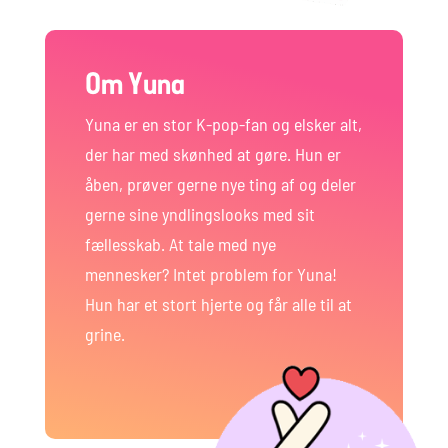
Om Yuna
Yuna er en stor K-pop-fan og elsker alt,
der har med skønhed at gøre. Hun er
åben, prøver gerne nye ting af og deler
gerne sine yndlingslooks med sit
fællesskab. At tale med nye
mennesker? Intet problem for Yuna!
Hun har et stort hjerte og får alle til at
grine.