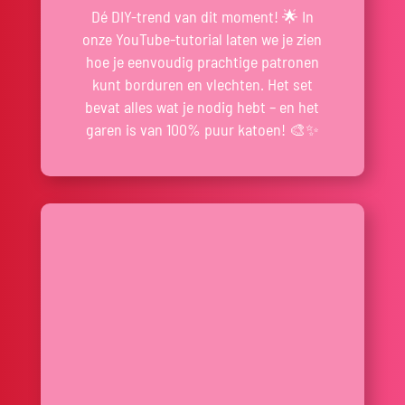
Dé DIY-trend van dit moment! 🌟 In
onze YouTube-tutorial laten we je zien
hoe je eenvoudig prachtige patronen
kunt borduren en vlechten. Het set
bevat alles wat je nodig hebt – en het
garen is van 100% puur katoen! 🎨✨