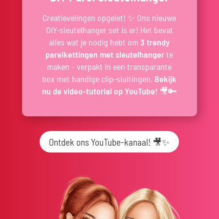
Creatievelingen opgelet! ✨ Ons nieuwe
DIY-sleutelhanger set is er! Het bevat
alles wat je nodig hebt om
3 trendy
parelkettingen met sleutelhanger
te
maken – verpakt in een transparante
box met handige clip-sluitingen.
Bekijk
nu de video-tutorial op YouTube!
🎥🔑
Ontdek ons YouTube-kanaal! 🎥✨