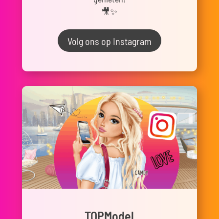
🎥✨
Volg ons op Instagram
TOPModel