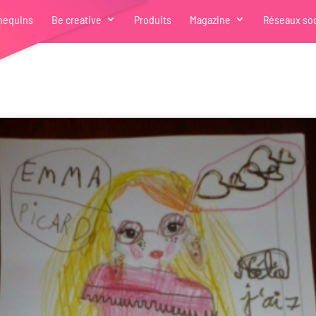
nequins
Be creative
Produits
Magazine
Réseaux so