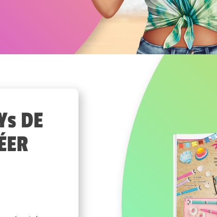
Ys DE
RÉER