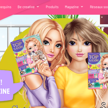
nequins
Be creative
Produits
Magazine
Réseaux so