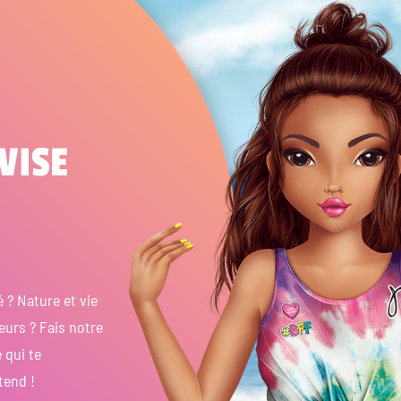
VISE
 ? Nature et vie
eurs ? Fais notre
 qui te
ttend !