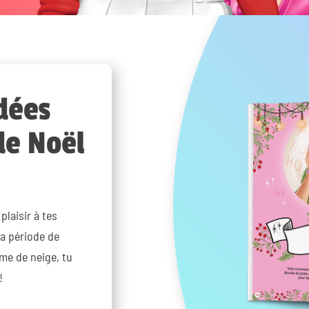
dées
de Noël
plaisir à tes
a période de
me de neige, tu
!