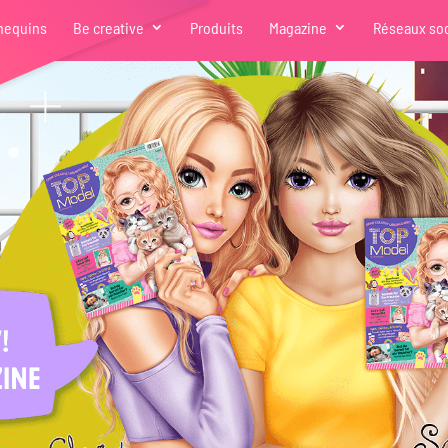
nequins
Be creative
Produits
Magazine
Réseaux so