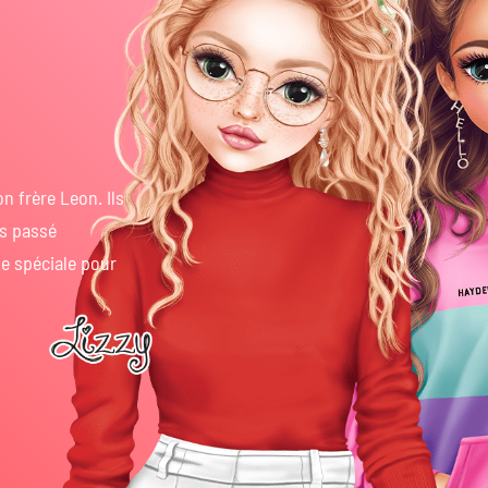
on frère Leon. Ils
ps passé
e spéciale pour