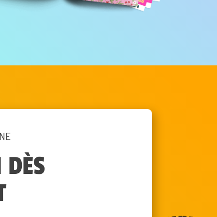
INE
 DÈS
T