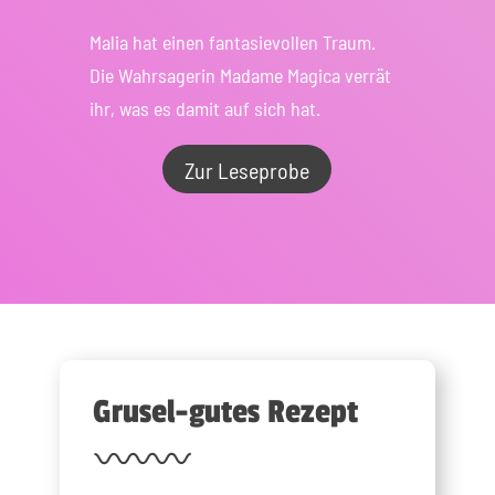
Malia hat einen fantasievollen Traum.
Die Wahrsagerin Madame Magica verrät
ihr, was es damit auf sich hat.
Zur Leseprobe
Grusel-gutes Rezept