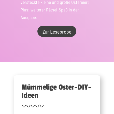
versteckte kleine und große Ostereier!
Plus: weiterer Rätsel-Spaß in der
Ausgabe.
Zur Leseprobe
Mümmelige Oster-DIY-
Ideen