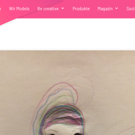
e
Wir Models
Be creative
Produkte
Magazin
Soci