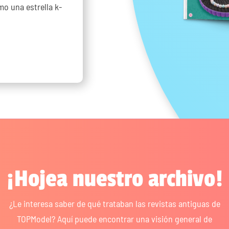
mo una estrella k-
¡Hojea nuestro archivo!
¿Le interesa saber de qué trataban las revistas antiguas de
TOPModel? Aquí puede encontrar una visión general de