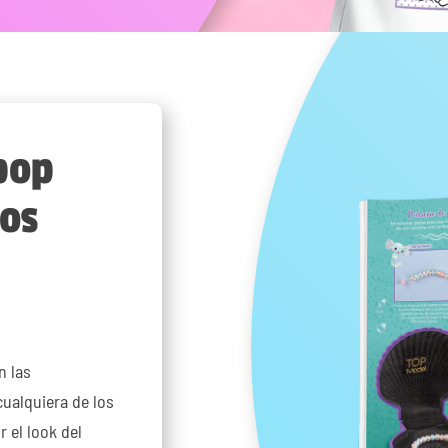
pop
los
n las
cualquiera de los
 el look del