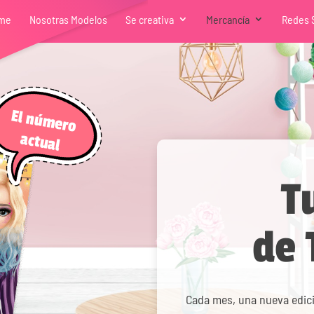
me
Nosotras Modelos
Se creativa
Mercancía
Redes 
El número
actual
T
de
Cada mes, una nueva edic