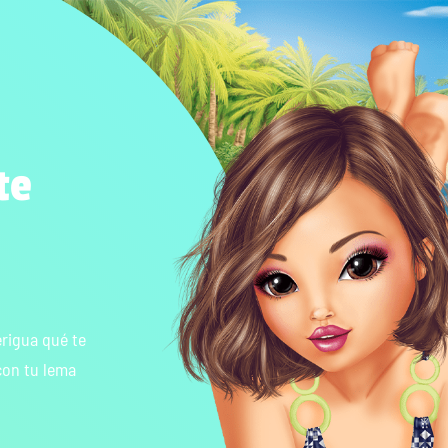
te
erigua qué te
con tu lema