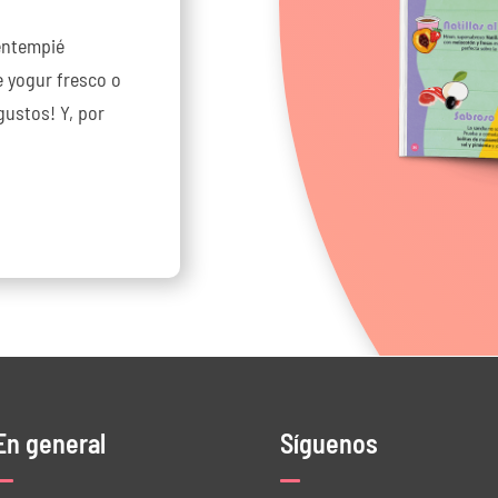
entempié
e yogur fresco o
gustos! Y, por
En general
Síguenos