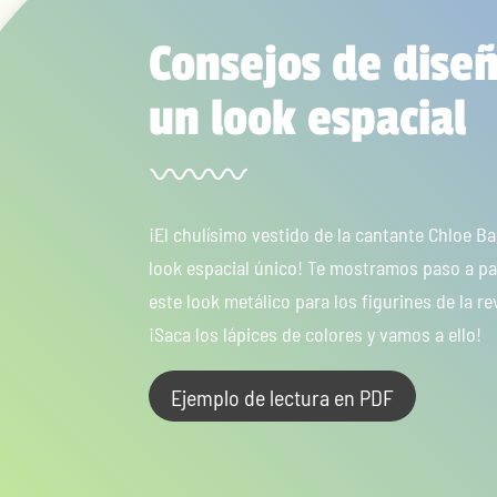
Consejos de dise
un look espacial
¡El chulísimo vestido de la cantante Chloe Ba
look espacial único! Te mostramos paso a p
este look metálico para los figurines de la r
¡Saca los lápices de colores y vamos a ello!
Ejemplo de lectura en PDF