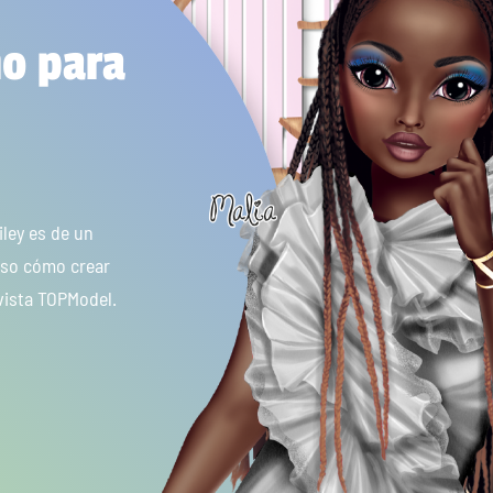
ño para
iley es de un
aso cómo crear
evista TOPModel.