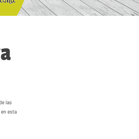
va
de las
 en esta