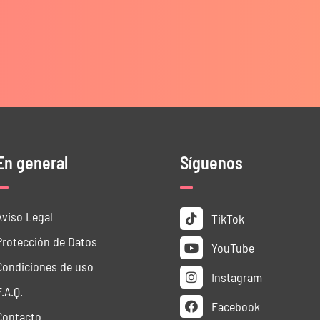
En general
Síguenos
Aviso Legal
TikTok
Protección de Datos
YouTube
Condiciones de uso
Instagram
F.A.Q.
Facebook
Contacto